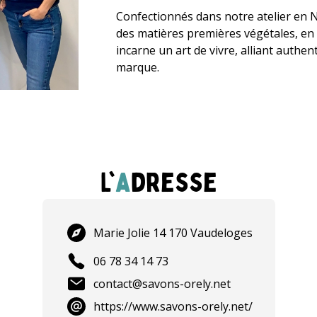
Confectionnés dans notre atelier en 
des matières premières végétales, en 
incarne un art de vivre, alliant authen
marque.
L'
a
dresse
Marie Jolie 14 170 Vaudeloges
06 78 34 14 73
contact@savons-orely.net
https://www.savons-orely.net/