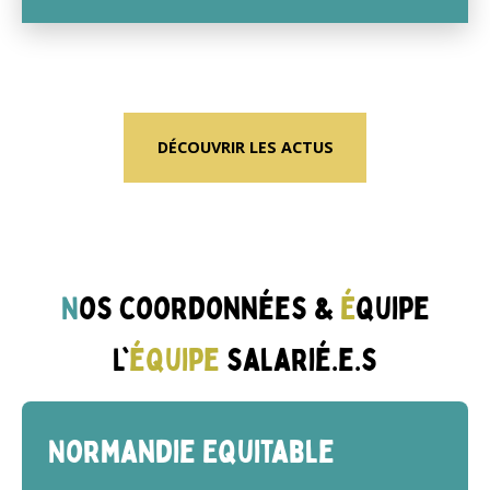
DÉCOUVRIR LES ACTUS
N
os coordonnées &
É
quipe
L'
équipe
salarié.e.s
Normandie Equitable